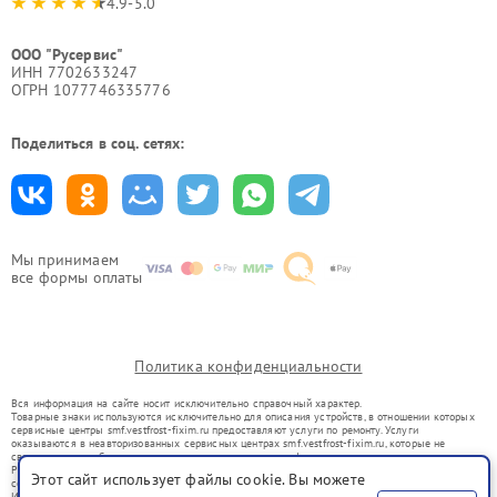
4.9-5.0
ООО "Русервис"
ИНН 7702633247
ОГРН 1077746335776
Поделиться в соц. сетях:
Мы принимаем
все формы оплаты
Политика конфиденциальности
Вся информация на сайте носит исключительно справочный характер.
Товарные знаки используются исключительно для описания устройств, в отношении которых
сервисные центры smf.vestfrost-fixim.ru предоставляют услуги по ремонту. Услуги
оказываются в неавторизованных сервисных центрах smf.vestfrost-fixim.ru, которые не
связаны с правообладателями товарных знаков или их официальными представителями.
Ремонт осуществляется для устройств, уже введенных в гражданский оборот в соответствии
Этот сайт использует файлы cookie. Вы можете
со статьей 1487 ГК РФ.
Использование товарных знаков не преследует цели индивидуализации услуг или введения