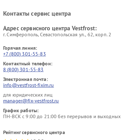
Vestfrost
Vestfrost
Ремонт винных шкафов
Ремонт вытяжек Vestfrost
Контакты сервис центра
Vestfrost
Ремонт пылесосов Vestfrost
Адрес сервисного центра Vestfrost:
г. Симферополь, Севастопольская ул., 62, корп. 2
Горячая линия:
+7 (800) 301-55-83
Контактный телефон:
8 (800) 301-55-83
Электронная почта:
info@vestfrost-fixim.ru
для юридических лиц
manager@fix-vestfrost.ru
График работы:
ПН-ВСК с 9:00 до 21:00 без перерывов и выходных
Рейтинг сервисного центра