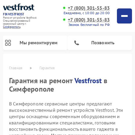
+7 (800) 301-55-83
Ежедневно, с 10:00 до 20:00
FIX-VESTFROST
Ремонт устройств Vestfrost
+7 (800) 301-55-83
Специализированный
cервисный центр г.
Звонок бесплатный по РФ
Симферополь
Мы ремонтируем
Позвонить
Главная
Гарантия
Гарантия на ремонт
Vestfrost
в
Симферополе
В Симферополе сервисные центры предлагают
высококачественный ремонт устройств Vestfrost. Эти
центры оснащены современным оборудованием и
квалифицированными специалистами, готовыми
Ремонт холодильников Vestfrost
Ремонт стиральных машин Vestfrost
Ремонт духовых шкафов Vestfrost
Ремонт водонагревателей Vestfrost
Ремонт винных шкафов Vestfrost
Ремонт морозильных камер Vestfrost
Ремонт посудомоечных машин Vestfrost
Ремонт варочных панелей Vestfrost
Ремонт сушильных машин Vestfrost
восстановить функциональность вашего гаджета в